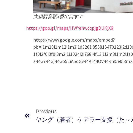
大須観音駅3番出口すぐ
https://goo.gl/maps/HWYenwcqpjgDUKjX6
https://www.google.com/maps/embed?
pb=!1m18!1m12!1m3!1d3261.855815470123!2d136
1f0!2f0!3f0!3m2!1i1024!2i768!4f13.1!3m3!1m2!
z44G744Gj44Go5LiA5oGv44Kr44OV44Kn!5e0!3m2!1s
Previous
ヤング（若者）ケアラー支援（た～ん