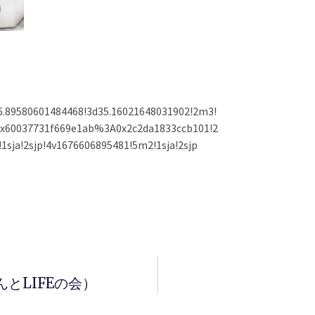
.89580601484468!3d35.16021648031902!2m3!
1s0x60037731f669e1ab%3A0x2c2da1833ccb101!2
ja!2sjp!4v1676606895481!5m2!1sja!2sjp
とLIFEの会）